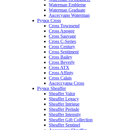
Waterman Embleme
Waterman Graduate
Аксесуари Waterman
Ручки Cross
Cross Townsend
Cross Apogee
Cross Sauvage
Cross C-Series
Cross Сentury
Cross Sentiment
Cross Bailey
Cross Beverly
Cross ATX
Cross Affinty
Cross Calais
Аксессуары Cross
Ручки Sheaffer
Sheaffer Valor
Sheaffer Legacy
Sheaffer Intrigue
Sheaffer Prelude
Sheaffer Intensity
Sheaffer Gift Collection
Sheaffer Sentinel