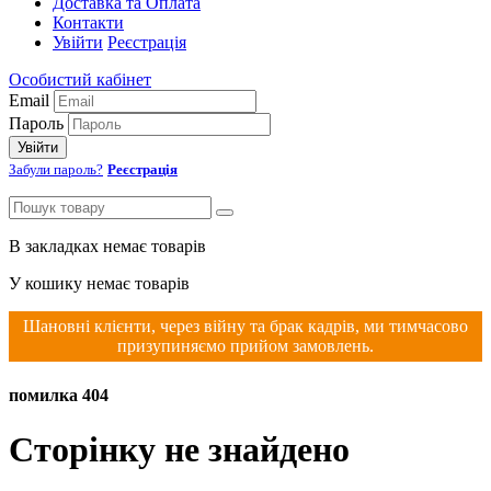
Доставка та Оплата
Контакти
Увійти
Реєстрація
Особистий кабінет
Email
Пароль
Увійти
Забули пароль?
Реєстрація
В закладках немає товарів
У кошику немає товарів
Шановні клієнти, через війну та брак кадрів, ми тимчасово
призупиняємо прийом замовлень.
помилка 404
Сторінку не знайдено