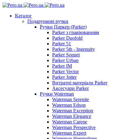
Каталог
Подарункові ручки
Ручки Паркер (Parker)
Parker з гравіюванням
Parker Duofold
Parker 51
Parker 5th - Ingenuity
Parker Sonnet
Parker Urban
Parker IM
Parker Vector
Parker Jotter
Витратні матеріали Parker
Аксесуари Parker
Ручки Waterman
Waterman Serenite
Waterman Edson
Waterman Exception
Waterman Elegance
Waterman Carene
Waterman Perspective
Waterman Expert
Waterman Hemisphere