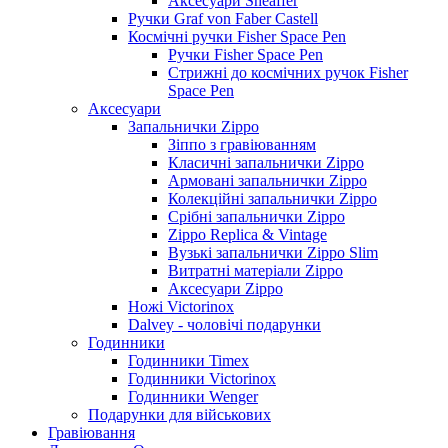
Аксесуари Sheaffer
Ручки Graf von Faber Castell
Космічні ручки Fisher Space Pen
Ручки Fisher Space Pen
Стрижні до космічних ручок Fisher
Space Pen
Аксесуари
Запальнички Zippo
Зіппо з гравіюванням
Класичні запальнички Zippo
Армовані запальнички Zippo
Колекційні запальнички Zippo
Срібні запальнички Zippo
Zippo Replica & Vintage
Вузькі запальнички Zippo Slim
Витратні матеріали Zippo
Аксесуари Zippo
Ножі Victorinox
Dalvey - чоловічі подарунки
Годинники
Годинники Timex
Годинники Victorinox
Годинники Wenger
Подарунки для військових
Гравіювання