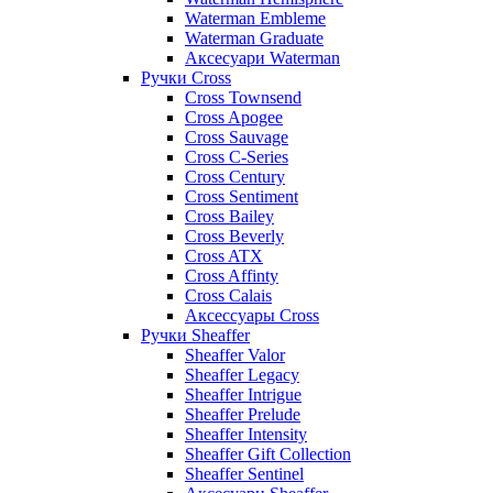
Waterman Embleme
Waterman Graduate
Аксесуари Waterman
Ручки Cross
Cross Townsend
Cross Apogee
Cross Sauvage
Cross C-Series
Cross Сentury
Cross Sentiment
Cross Bailey
Cross Beverly
Cross ATX
Cross Affinty
Cross Calais
Аксессуары Cross
Ручки Sheaffer
Sheaffer Valor
Sheaffer Legacy
Sheaffer Intrigue
Sheaffer Prelude
Sheaffer Intensity
Sheaffer Gift Collection
Sheaffer Sentinel