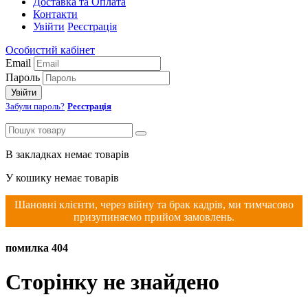
Доставка та Оплата
Контакти
Увійти
Реєстрація
Особистий кабінет
Email
Пароль
Увійти
Забули пароль?
Реєстрація
В закладках немає товарів
У кошику немає товарів
Шановні клієнти, через війну та брак кадрів, ми тимчасово
призупиняємо прийом замовлень.
помилка 404
Сторінку не знайдено