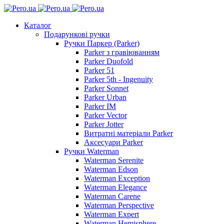
Каталог
Подарункові ручки
Ручки Паркер (Parker)
Parker з гравіюванням
Parker Duofold
Parker 51
Parker 5th - Ingenuity
Parker Sonnet
Parker Urban
Parker IM
Parker Vector
Parker Jotter
Витратні матеріали Parker
Аксесуари Parker
Ручки Waterman
Waterman Serenite
Waterman Edson
Waterman Exception
Waterman Elegance
Waterman Carene
Waterman Perspective
Waterman Expert
Waterman Hemisphere