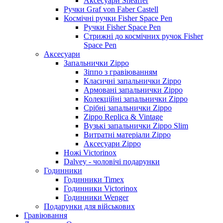
Аксесуари Sheaffer
Ручки Graf von Faber Castell
Космічні ручки Fisher Space Pen
Ручки Fisher Space Pen
Стрижні до космічних ручок Fisher
Space Pen
Аксесуари
Запальнички Zippo
Зіппо з гравіюванням
Класичні запальнички Zippo
Армовані запальнички Zippo
Колекційні запальнички Zippo
Срібні запальнички Zippo
Zippo Replica & Vintage
Вузькі запальнички Zippo Slim
Витратні матеріали Zippo
Аксесуари Zippo
Ножі Victorinox
Dalvey - чоловічі подарунки
Годинники
Годинники Timex
Годинники Victorinox
Годинники Wenger
Подарунки для військових
Гравіювання