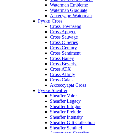
Waterman Embleme
Waterman Graduate
Аксесуари Waterman
Ручки Cross
Cross Townsend
Cross Apogee
Cross Sauvage
Cross C-Series
Cross Сentury
Cross Sentiment
Cross Bailey
Cross Beverly
Cross ATX
Cross Affinty
Cross Calais
Аксессуары Cross
Ручки Sheaffer
Sheaffer Valor
Sheaffer Legacy
Sheaffer Intrigue
Sheaffer Prelude
Sheaffer Intensity
Sheaffer Gift Collection
Sheaffer Sentinel