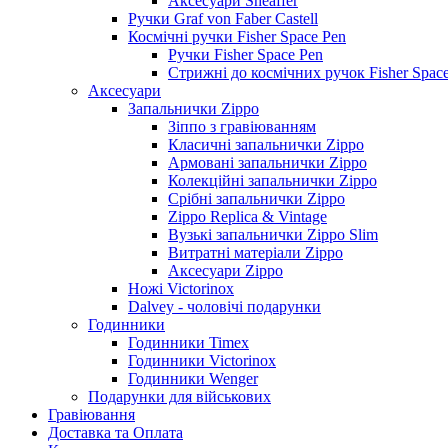
Аксесуари Sheaffer
Ручки Graf von Faber Castell
Космічні ручки Fisher Space Pen
Ручки Fisher Space Pen
Стрижні до космічних ручок Fisher Spac
Аксесуари
Запальнички Zippo
Зіппо з гравіюванням
Класичні запальнички Zippo
Армовані запальнички Zippo
Колекційні запальнички Zippo
Срібні запальнички Zippo
Zippo Replica & Vintage
Вузькі запальнички Zippo Slim
Витратні матеріали Zippo
Аксесуари Zippo
Ножі Victorinox
Dalvey - чоловічі подарунки
Годинники
Годинники Timex
Годинники Victorinox
Годинники Wenger
Подарунки для військових
Гравіювання
Доставка та Оплата