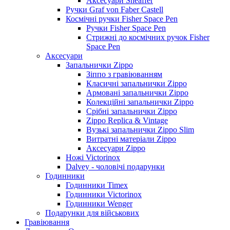
Аксесуари Sheaffer
Ручки Graf von Faber Castell
Космічні ручки Fisher Space Pen
Ручки Fisher Space Pen
Стрижні до космічних ручок Fisher
Space Pen
Аксесуари
Запальнички Zippo
Зіппо з гравіюванням
Класичні запальнички Zippo
Армовані запальнички Zippo
Колекційні запальнички Zippo
Срібні запальнички Zippo
Zippo Replica & Vintage
Вузькі запальнички Zippo Slim
Витратні матеріали Zippo
Аксесуари Zippo
Ножі Victorinox
Dalvey - чоловічі подарунки
Годинники
Годинники Timex
Годинники Victorinox
Годинники Wenger
Подарунки для військових
Гравіювання