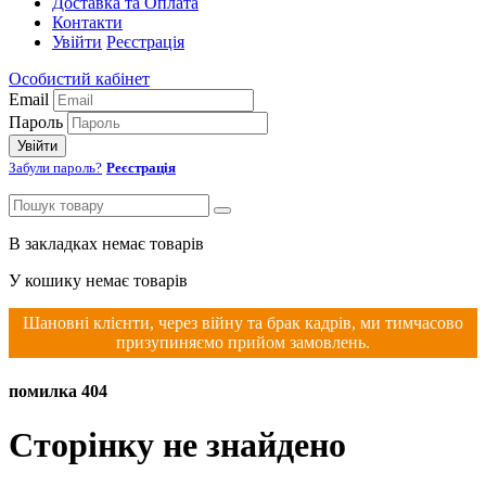
Доставка та Оплата
Контакти
Увійти
Реєстрація
Особистий кабінет
Email
Пароль
Увійти
Забули пароль?
Реєстрація
В закладках немає товарів
У кошику немає товарів
Шановні клієнти, через війну та брак кадрів, ми тимчасово
призупиняємо прийом замовлень.
помилка 404
Сторінку не знайдено