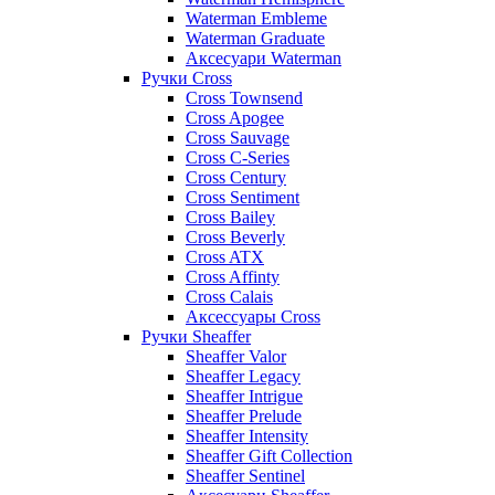
Waterman Embleme
Waterman Graduate
Аксесуари Waterman
Ручки Cross
Cross Townsend
Cross Apogee
Cross Sauvage
Cross C-Series
Cross Сentury
Cross Sentiment
Cross Bailey
Cross Beverly
Cross ATX
Cross Affinty
Cross Calais
Аксессуары Cross
Ручки Sheaffer
Sheaffer Valor
Sheaffer Legacy
Sheaffer Intrigue
Sheaffer Prelude
Sheaffer Intensity
Sheaffer Gift Collection
Sheaffer Sentinel