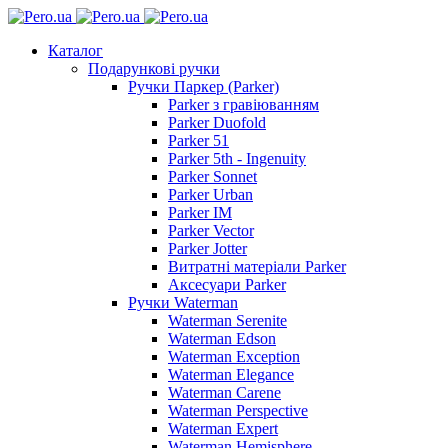
Каталог
Подарункові ручки
Ручки Паркер (Parker)
Parker з гравіюванням
Parker Duofold
Parker 51
Parker 5th - Ingenuity
Parker Sonnet
Parker Urban
Parker IM
Parker Vector
Parker Jotter
Витратні матеріали Parker
Аксесуари Parker
Ручки Waterman
Waterman Serenite
Waterman Edson
Waterman Exception
Waterman Elegance
Waterman Carene
Waterman Perspective
Waterman Expert
Waterman Hemisphere