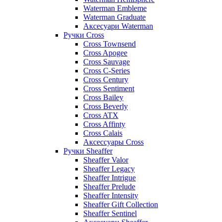
Waterman Embleme
Waterman Graduate
Аксесуари Waterman
Ручки Cross
Cross Townsend
Cross Apogee
Cross Sauvage
Cross C-Series
Cross Сentury
Cross Sentiment
Cross Bailey
Cross Beverly
Cross ATX
Cross Affinty
Cross Calais
Аксессуары Cross
Ручки Sheaffer
Sheaffer Valor
Sheaffer Legacy
Sheaffer Intrigue
Sheaffer Prelude
Sheaffer Intensity
Sheaffer Gift Collection
Sheaffer Sentinel