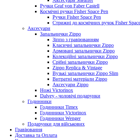
Аксесуари Sheaffer
Ручки Graf von Faber Castell
Космічні ручки Fisher Space Pen
Ручки Fisher Space Pen
Стрижні до космічних ручок Fisher Spac
Аксесуари
Запальнички Zippo
Зіппо з гравіюванням
Класичні запальнички Zippo
Армовані запальнички Zippo
Колекційні запальнички Zippo
Срібні запальнички Zippo
Zippo Replica & Vintage
Вузькі запальнички Zippo Slim
Витратні матеріали Zippo
Аксесуари Zippo
Ножі Victorinox
Dalvey - чоловічі подарунки
Годинники
Годинники Timex
Годинники Victorinox
Годинники Wenger
Подарунки для військових
Гравіювання
Доставка та Оплата