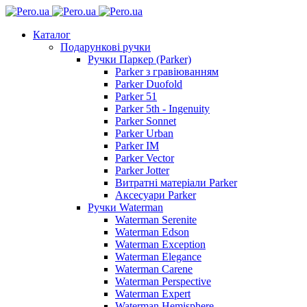
Каталог
Подарункові ручки
Ручки Паркер (Parker)
Parker з гравіюванням
Parker Duofold
Parker 51
Parker 5th - Ingenuity
Parker Sonnet
Parker Urban
Parker IM
Parker Vector
Parker Jotter
Витратні матеріали Parker
Аксесуари Parker
Ручки Waterman
Waterman Serenite
Waterman Edson
Waterman Exception
Waterman Elegance
Waterman Carene
Waterman Perspective
Waterman Expert
Waterman Hemisphere