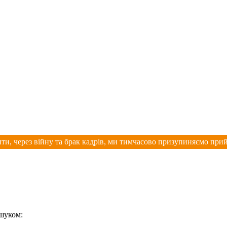
ти, через війну та брак кадрів, ми тимчасово призупиняємо при
ошуком: