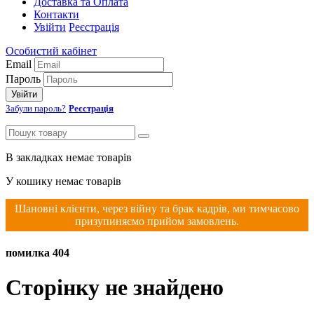
Доставка та Оплата
Контакти
Увійти
Реєстрація
Особистий кабінет
Email
Пароль
Увійти
Забули пароль?
Реєстрація
В закладках немає товарів
У кошику немає товарів
Шановні клієнти, через війну та брак кадрів, ми тимчасово
призупиняємо прийом замовлень.
помилка 404
Сторінку не знайдено