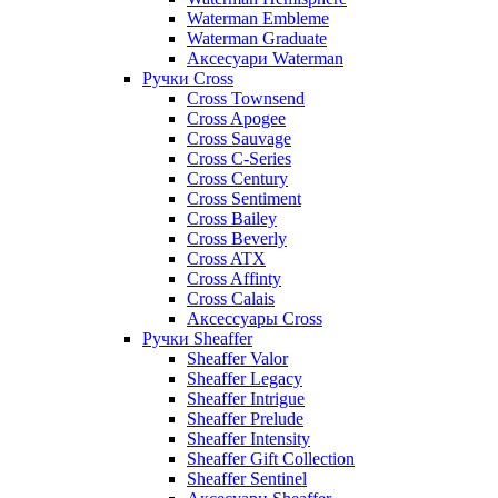
Waterman Embleme
Waterman Graduate
Аксесуари Waterman
Ручки Cross
Cross Townsend
Cross Apogee
Cross Sauvage
Cross C-Series
Cross Сentury
Cross Sentiment
Cross Bailey
Cross Beverly
Cross ATX
Cross Affinty
Cross Calais
Аксессуары Cross
Ручки Sheaffer
Sheaffer Valor
Sheaffer Legacy
Sheaffer Intrigue
Sheaffer Prelude
Sheaffer Intensity
Sheaffer Gift Collection
Sheaffer Sentinel