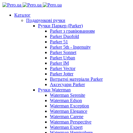
Каталог
Подарункові ручки
Ручки Паркер (Parker)
Parker з гравіюванням
Parker Duofold
Parker 51
Parker 5th - Ingenuity
Parker Sonnet
Parker Urban
Parker IM
Parker Vector
Parker Jotter
Витратні матеріали Parker
Аксесуари Parker
Ручки Waterman
Waterman Serenite
Waterman Edson
Waterman Exception
Waterman Elegance
Waterman Carene
Waterman Perspective
Waterman Expert
Waterman Hemisphere