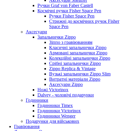
Аксесуари Sheaffer
Ручки Graf von Faber Castell
Космічні ручки Fisher Space Pen
Ручки Fisher Space Pen
Стрижні до космічних ручок Fisher
Space Pen
Аксесуари
Запальнички Zippo
Зіппо з гравіюванням
Класичні запальнички Zippo
Армовані запальнички Zippo
Колекційні запальнички Zippo
Срібні запальнички Zippo
Zippo Replica & Vintage
Вузькі запальнички Zippo Slim
Витратні матеріали Zippo
Аксесуари Zippo
Ножі Victorinox
Dalvey - чоловічі подарунки
Годинники
Годинники Timex
Годинники Victorinox
Годинники Wenger
Подарунки для військових
Гравіювання