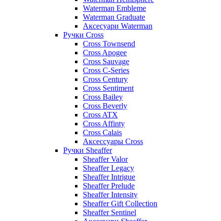
Waterman Embleme
Waterman Graduate
Аксесуари Waterman
Ручки Cross
Cross Townsend
Cross Apogee
Cross Sauvage
Cross C-Series
Cross Сentury
Cross Sentiment
Cross Bailey
Cross Beverly
Cross ATX
Cross Affinty
Cross Calais
Аксессуары Cross
Ручки Sheaffer
Sheaffer Valor
Sheaffer Legacy
Sheaffer Intrigue
Sheaffer Prelude
Sheaffer Intensity
Sheaffer Gift Collection
Sheaffer Sentinel