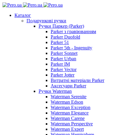
Каталог
Подарункові ручки
Ручки Паркер (Parker)
Parker з гравіюванням
Parker Duofold
Parker 51
Parker 5th - Ingenuity
Parker Sonnet
Parker Urban
Parker IM
Parker Vector
Parker Jotter
Витратні матеріали Parker
Аксесуари Parker
Ручки Waterman
Waterman Serenite
Waterman Edson
Waterman Exception
Waterman Elegance
Waterman Carene
Waterman Perspective
Waterman Expert
Waterman Hemisphere