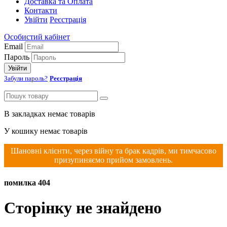
Доставка та Оплата
Контакти
Увійти
Реєстрація
Особистий кабінет
Email
Пароль
Увійти
Забули пароль?
Реєстрація
В закладках немає товарів
У кошику немає товарів
Шановні клієнти, через війну та брак кадрів, ми тимчасово
призупиняємо прийом замовлень.
помилка 404
Сторінку не знайдено