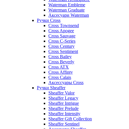
Waterman Embleme
Waterman Graduate
Аксесуари Waterman
Ручки Cross
Cross Townsend
Cross Apogee
Cross Sauvage
Cross C-Series
Cross Сentury
Cross Sentiment
Cross Bailey
Cross Beverly
Cross ATX
Cross Affinty
Cross Calais
Аксессуары Cross
Ручки Sheaffer
Sheaffer Valor
Sheaffer Legacy
Sheaffer Intrigue
Sheaffer Prelude
Sheaffer Intensity
Sheaffer Gift Collection
Sheaffer Sentinel