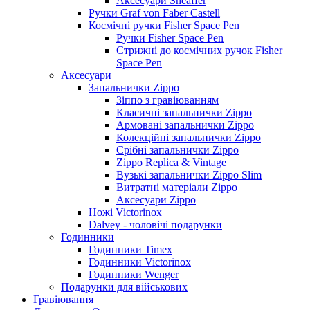
Аксесуари Sheaffer
Ручки Graf von Faber Castell
Космічні ручки Fisher Space Pen
Ручки Fisher Space Pen
Стрижні до космічних ручок Fisher
Space Pen
Аксесуари
Запальнички Zippo
Зіппо з гравіюванням
Класичні запальнички Zippo
Армовані запальнички Zippo
Колекційні запальнички Zippo
Срібні запальнички Zippo
Zippo Replica & Vintage
Вузькі запальнички Zippo Slim
Витратні матеріали Zippo
Аксесуари Zippo
Ножі Victorinox
Dalvey - чоловічі подарунки
Годинники
Годинники Timex
Годинники Victorinox
Годинники Wenger
Подарунки для військових
Гравіювання