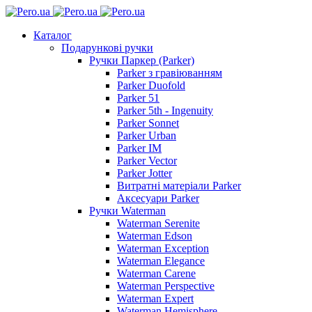
Каталог
Подарункові ручки
Ручки Паркер (Parker)
Parker з гравіюванням
Parker Duofold
Parker 51
Parker 5th - Ingenuity
Parker Sonnet
Parker Urban
Parker IM
Parker Vector
Parker Jotter
Витратні матеріали Parker
Аксесуари Parker
Ручки Waterman
Waterman Serenite
Waterman Edson
Waterman Exception
Waterman Elegance
Waterman Carene
Waterman Perspective
Waterman Expert
Waterman Hemisphere