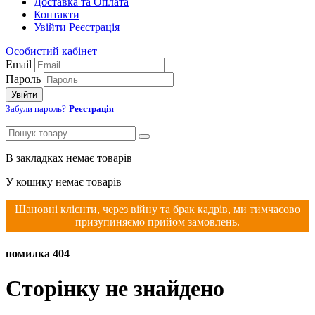
Доставка та Оплата
Контакти
Увійти
Реєстрація
Особистий кабінет
Email
Пароль
Увійти
Забули пароль?
Реєстрація
В закладках немає товарів
У кошику немає товарів
Шановні клієнти, через війну та брак кадрів, ми тимчасово
призупиняємо прийом замовлень.
помилка 404
Сторінку не знайдено