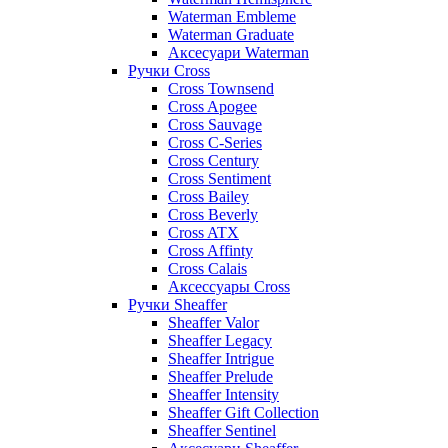
Waterman Embleme
Waterman Graduate
Аксесуари Waterman
Ручки Cross
Cross Townsend
Cross Apogee
Cross Sauvage
Cross C-Series
Cross Сentury
Cross Sentiment
Cross Bailey
Cross Beverly
Cross ATX
Cross Affinty
Cross Calais
Аксессуары Cross
Ручки Sheaffer
Sheaffer Valor
Sheaffer Legacy
Sheaffer Intrigue
Sheaffer Prelude
Sheaffer Intensity
Sheaffer Gift Collection
Sheaffer Sentinel