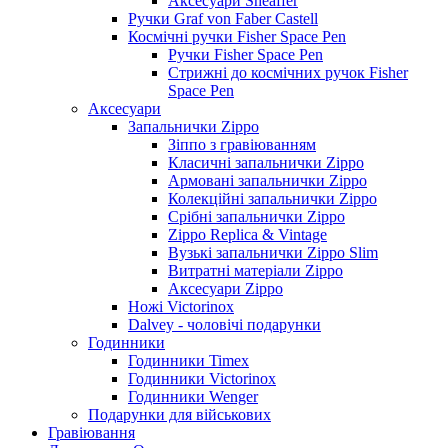
Аксесуари Sheaffer
Ручки Graf von Faber Castell
Космічні ручки Fisher Space Pen
Ручки Fisher Space Pen
Стрижні до космічних ручок Fisher
Space Pen
Аксесуари
Запальнички Zippo
Зіппо з гравіюванням
Класичні запальнички Zippo
Армовані запальнички Zippo
Колекційні запальнички Zippo
Срібні запальнички Zippo
Zippo Replica & Vintage
Вузькі запальнички Zippo Slim
Витратні матеріали Zippo
Аксесуари Zippo
Ножі Victorinox
Dalvey - чоловічі подарунки
Годинники
Годинники Timex
Годинники Victorinox
Годинники Wenger
Подарунки для військових
Гравіювання