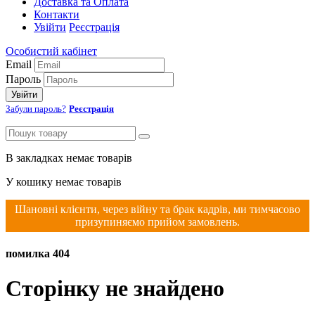
Доставка та Оплата
Контакти
Увійти
Реєстрація
Особистий кабінет
Email
Пароль
Увійти
Забули пароль?
Реєстрація
В закладках немає товарів
У кошику немає товарів
Шановні клієнти, через війну та брак кадрів, ми тимчасово
призупиняємо прийом замовлень.
помилка 404
Сторінку не знайдено