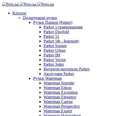
Каталог
Подарункові ручки
Ручки Паркер (Parker)
Parker з гравіюванням
Parker Duofold
Parker 51
Parker 5th - Ingenuity
Parker Sonnet
Parker Urban
Parker IM
Parker Vector
Parker Jotter
Витратні матеріали Parker
Аксесуари Parker
Ручки Waterman
Waterman Serenite
Waterman Edson
Waterman Exception
Waterman Elegance
Waterman Carene
Waterman Perspective
Waterman Expert
Waterman Hemisphere