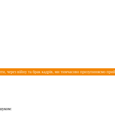
ти, через війну та брак кадрів, ми тимчасово призупиняємо при
ошуком: