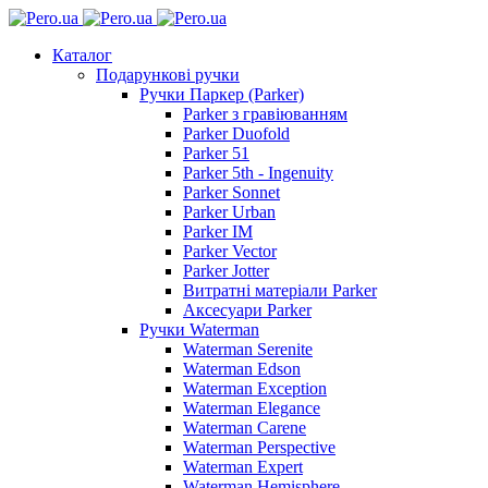
Каталог
Подарункові ручки
Ручки Паркер (Parker)
Parker з гравіюванням
Parker Duofold
Parker 51
Parker 5th - Ingenuity
Parker Sonnet
Parker Urban
Parker IM
Parker Vector
Parker Jotter
Витратні матеріали Parker
Аксесуари Parker
Ручки Waterman
Waterman Serenite
Waterman Edson
Waterman Exception
Waterman Elegance
Waterman Carene
Waterman Perspective
Waterman Expert
Waterman Hemisphere