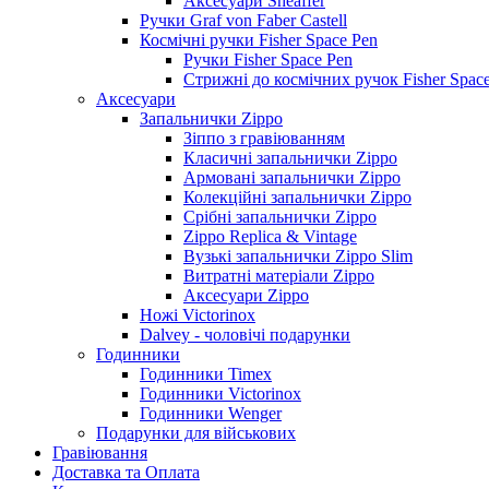
Аксесуари Sheaffer
Ручки Graf von Faber Castell
Космічні ручки Fisher Space Pen
Ручки Fisher Space Pen
Стрижні до космічних ручок Fisher Spac
Аксесуари
Запальнички Zippo
Зіппо з гравіюванням
Класичні запальнички Zippo
Армовані запальнички Zippo
Колекційні запальнички Zippo
Срібні запальнички Zippo
Zippo Replica & Vintage
Вузькі запальнички Zippo Slim
Витратні матеріали Zippo
Аксесуари Zippo
Ножі Victorinox
Dalvey - чоловічі подарунки
Годинники
Годинники Timex
Годинники Victorinox
Годинники Wenger
Подарунки для військових
Гравіювання
Доставка та Оплата