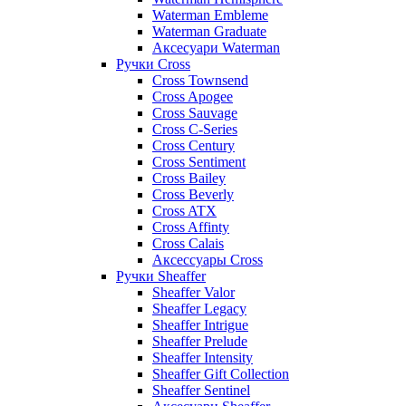
Waterman Embleme
Waterman Graduate
Аксесуари Waterman
Ручки Cross
Cross Townsend
Cross Apogee
Cross Sauvage
Cross C-Series
Cross Сentury
Cross Sentiment
Cross Bailey
Cross Beverly
Cross ATX
Cross Affinty
Cross Calais
Аксессуары Cross
Ручки Sheaffer
Sheaffer Valor
Sheaffer Legacy
Sheaffer Intrigue
Sheaffer Prelude
Sheaffer Intensity
Sheaffer Gift Collection
Sheaffer Sentinel