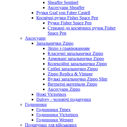
Sheaffer Sentinel
Аксесуари Sheaffer
Ручки Graf von Faber Castell
Космічні ручки Fisher Space Pen
Ручки Fisher Space Pen
Стрижні до космічних ручок Fisher
Space Pen
Аксесуари
Запальнички Zippo
Зіппо з гравіюванням
Класичні запальнички Zippo
Армовані запальнички Zippo
Колекційні запальнички Zippo
Срібні запальнички Zippo
Zippo Replica & Vintage
Вузькі запальнички Zippo Slim
Витратні матеріали Zippo
Аксесуари Zippo
Ножі Victorinox
Dalvey - чоловічі подарунки
Годинники
Годинники Timex
Годинники Victorinox
Годинники Wenger
Подарунки для військових