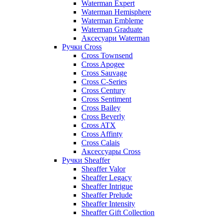
Waterman Expert
Waterman Hemisphere
Waterman Embleme
Waterman Graduate
Аксесуари Waterman
Ручки Cross
Cross Townsend
Cross Apogee
Cross Sauvage
Cross C-Series
Cross Сentury
Cross Sentiment
Cross Bailey
Cross Beverly
Cross ATX
Cross Affinty
Cross Calais
Аксессуары Cross
Ручки Sheaffer
Sheaffer Valor
Sheaffer Legacy
Sheaffer Intrigue
Sheaffer Prelude
Sheaffer Intensity
Sheaffer Gift Collection