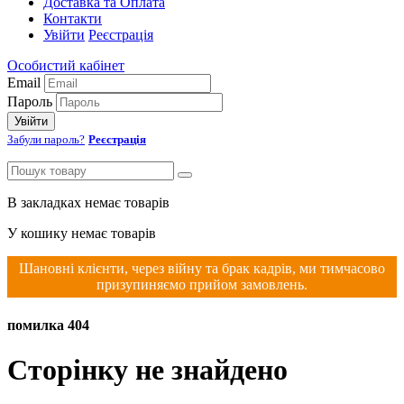
Доставка та Оплата
Контакти
Увійти
Реєстрація
Особистий кабінет
Email
Пароль
Увійти
Забули пароль?
Реєстрація
В закладках немає товарів
У кошику немає товарів
Шановні клієнти, через війну та брак кадрів, ми тимчасово
призупиняємо прийом замовлень.
помилка 404
Сторінку не знайдено