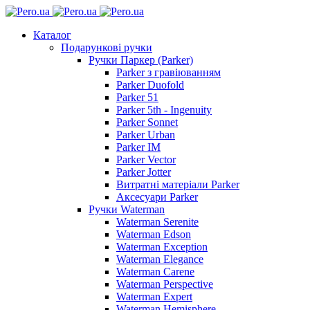
Каталог
Подарункові ручки
Ручки Паркер (Parker)
Parker з гравіюванням
Parker Duofold
Parker 51
Parker 5th - Ingenuity
Parker Sonnet
Parker Urban
Parker IM
Parker Vector
Parker Jotter
Витратні матеріали Parker
Аксесуари Parker
Ручки Waterman
Waterman Serenite
Waterman Edson
Waterman Exception
Waterman Elegance
Waterman Carene
Waterman Perspective
Waterman Expert
Waterman Hemisphere