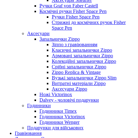
Аксесуари Sheaffer
Ручки Graf von Faber Castell
Космічні ручки Fisher Space Pen
Ручки Fisher Space Pen
Стрижні до космічних ручок Fisher
Space Pen
Аксесуари
Запальнички Zippo
Зіппо з гравіюванням
Класичні запальнички Zippo
Армовані запальнички Zippo
Колекційні запальнички Zippo
Срібні запальнички Zippo
Zippo Replica & Vintage
Вузькі запальнички Zippo Slim
Витратні матеріали Zippo
Аксесуари Zippo
Ножі Victorinox
Dalvey - чоловічі подарунки
Годинники
Годинники Timex
Годинники Victorinox
Годинники Wenger
Подарунки для військових
Гравіювання