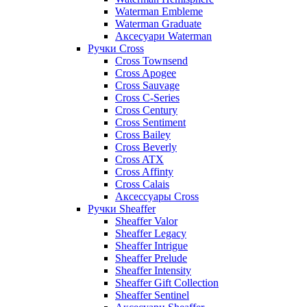
Waterman Embleme
Waterman Graduate
Аксесуари Waterman
Ручки Cross
Cross Townsend
Cross Apogee
Cross Sauvage
Cross C-Series
Cross Сentury
Cross Sentiment
Cross Bailey
Cross Beverly
Cross ATX
Cross Affinty
Cross Calais
Аксессуары Cross
Ручки Sheaffer
Sheaffer Valor
Sheaffer Legacy
Sheaffer Intrigue
Sheaffer Prelude
Sheaffer Intensity
Sheaffer Gift Collection
Sheaffer Sentinel