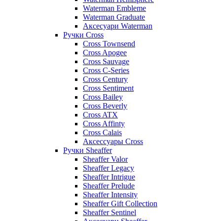
Waterman Embleme
Waterman Graduate
Аксесуари Waterman
Ручки Cross
Cross Townsend
Cross Apogee
Cross Sauvage
Cross C-Series
Cross Сentury
Cross Sentiment
Cross Bailey
Cross Beverly
Cross ATX
Cross Affinty
Cross Calais
Аксессуары Cross
Ручки Sheaffer
Sheaffer Valor
Sheaffer Legacy
Sheaffer Intrigue
Sheaffer Prelude
Sheaffer Intensity
Sheaffer Gift Collection
Sheaffer Sentinel