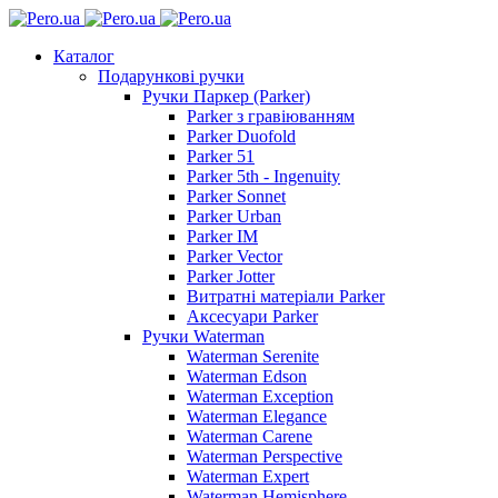
Каталог
Подарункові ручки
Ручки Паркер (Parker)
Parker з гравіюванням
Parker Duofold
Parker 51
Parker 5th - Ingenuity
Parker Sonnet
Parker Urban
Parker IM
Parker Vector
Parker Jotter
Витратні матеріали Parker
Аксесуари Parker
Ручки Waterman
Waterman Serenite
Waterman Edson
Waterman Exception
Waterman Elegance
Waterman Carene
Waterman Perspective
Waterman Expert
Waterman Hemisphere