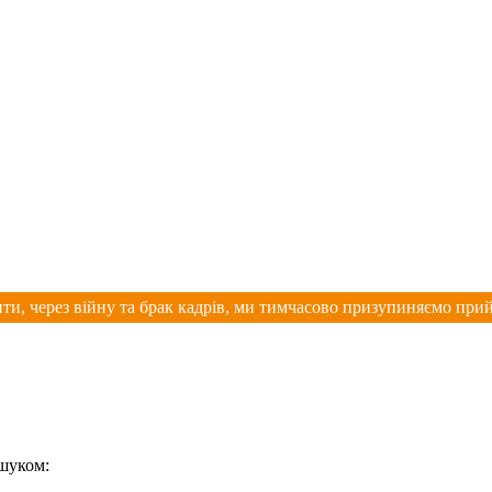
ти, через війну та брак кадрів, ми тимчасово призупиняємо при
ошуком: