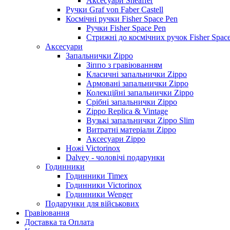
Аксесуари Sheaffer
Ручки Graf von Faber Castell
Космічні ручки Fisher Space Pen
Ручки Fisher Space Pen
Стрижні до космічних ручок Fisher Spac
Аксесуари
Запальнички Zippo
Зіппо з гравіюванням
Класичні запальнички Zippo
Армовані запальнички Zippo
Колекційні запальнички Zippo
Срібні запальнички Zippo
Zippo Replica & Vintage
Вузькі запальнички Zippo Slim
Витратні матеріали Zippo
Аксесуари Zippo
Ножі Victorinox
Dalvey - чоловічі подарунки
Годинники
Годинники Timex
Годинники Victorinox
Годинники Wenger
Подарунки для військових
Гравіювання
Доставка та Оплата