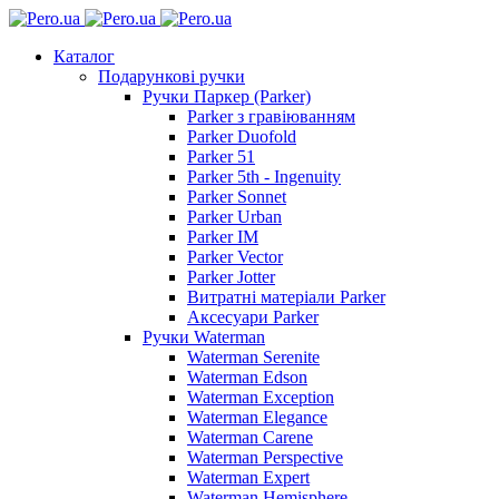
Каталог
Подарункові ручки
Ручки Паркер (Parker)
Parker з гравіюванням
Parker Duofold
Parker 51
Parker 5th - Ingenuity
Parker Sonnet
Parker Urban
Parker IM
Parker Vector
Parker Jotter
Витратні матеріали Parker
Аксесуари Parker
Ручки Waterman
Waterman Serenite
Waterman Edson
Waterman Exception
Waterman Elegance
Waterman Carene
Waterman Perspective
Waterman Expert
Waterman Hemisphere