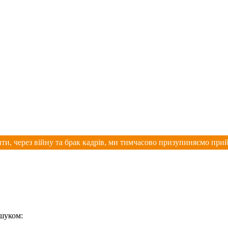
ти, через війну та брак кадрів, ми тимчасово призупиняємо при
ошуком: