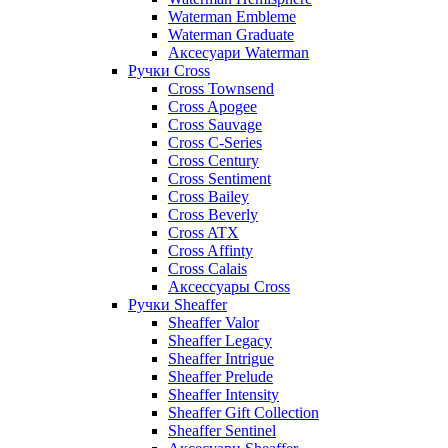
Waterman Embleme
Waterman Graduate
Аксесуари Waterman
Ручки Cross
Cross Townsend
Cross Apogee
Cross Sauvage
Cross C-Series
Cross Сentury
Cross Sentiment
Cross Bailey
Cross Beverly
Cross ATX
Cross Affinty
Cross Calais
Аксессуары Cross
Ручки Sheaffer
Sheaffer Valor
Sheaffer Legacy
Sheaffer Intrigue
Sheaffer Prelude
Sheaffer Intensity
Sheaffer Gift Collection
Sheaffer Sentinel