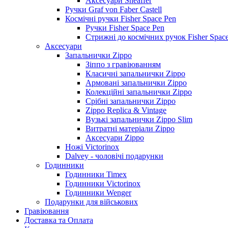
Аксесуари Sheaffer
Ручки Graf von Faber Castell
Космічні ручки Fisher Space Pen
Ручки Fisher Space Pen
Стрижні до космічних ручок Fisher Spac
Аксесуари
Запальнички Zippo
Зіппо з гравіюванням
Класичні запальнички Zippo
Армовані запальнички Zippo
Колекційні запальнички Zippo
Срібні запальнички Zippo
Zippo Replica & Vintage
Вузькі запальнички Zippo Slim
Витратні матеріали Zippo
Аксесуари Zippo
Ножі Victorinox
Dalvey - чоловічі подарунки
Годинники
Годинники Timex
Годинники Victorinox
Годинники Wenger
Подарунки для військових
Гравіювання
Доставка та Оплата