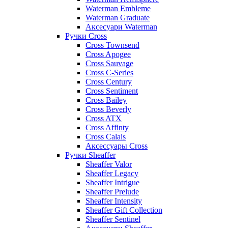
Waterman Embleme
Waterman Graduate
Аксесуари Waterman
Ручки Cross
Cross Townsend
Cross Apogee
Cross Sauvage
Cross C-Series
Cross Сentury
Cross Sentiment
Cross Bailey
Cross Beverly
Cross ATX
Cross Affinty
Cross Calais
Аксессуары Cross
Ручки Sheaffer
Sheaffer Valor
Sheaffer Legacy
Sheaffer Intrigue
Sheaffer Prelude
Sheaffer Intensity
Sheaffer Gift Collection
Sheaffer Sentinel