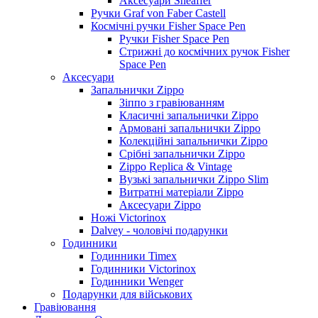
Аксесуари Sheaffer
Ручки Graf von Faber Castell
Космічні ручки Fisher Space Pen
Ручки Fisher Space Pen
Стрижні до космічних ручок Fisher
Space Pen
Аксесуари
Запальнички Zippo
Зіппо з гравіюванням
Класичні запальнички Zippo
Армовані запальнички Zippo
Колекційні запальнички Zippo
Срібні запальнички Zippo
Zippo Replica & Vintage
Вузькі запальнички Zippo Slim
Витратні матеріали Zippo
Аксесуари Zippo
Ножі Victorinox
Dalvey - чоловічі подарунки
Годинники
Годинники Timex
Годинники Victorinox
Годинники Wenger
Подарунки для військових
Гравіювання