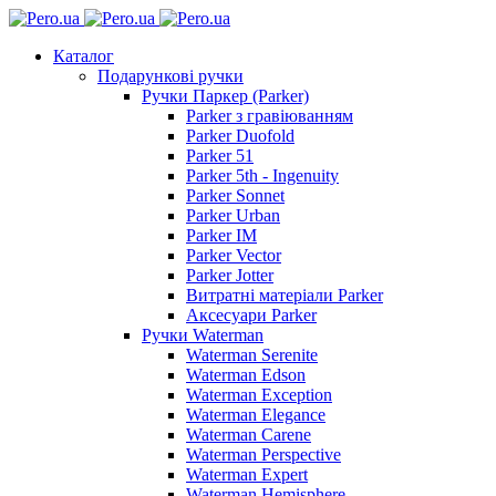
Каталог
Подарункові ручки
Ручки Паркер (Parker)
Parker з гравіюванням
Parker Duofold
Parker 51
Parker 5th - Ingenuity
Parker Sonnet
Parker Urban
Parker IM
Parker Vector
Parker Jotter
Витратні матеріали Parker
Аксесуари Parker
Ручки Waterman
Waterman Serenite
Waterman Edson
Waterman Exception
Waterman Elegance
Waterman Carene
Waterman Perspective
Waterman Expert
Waterman Hemisphere