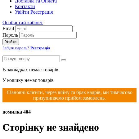
Доставка та Оплата
Контакти
Увійти
Реєстрація
Особистий кабінет
Email
Пароль
Увійти
Забули пароль?
Реєстрація
В закладках немає товарів
У кошику немає товарів
Шановні клієнти, через війну та брак кадрів, ми тимчасово
призупиняємо прийом замовлень.
помилка 404
Сторінку не знайдено