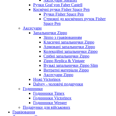
Аксесуари Sheaffer
Ручки Graf von Faber Castell
Космічні ручки Fisher Space Pen
Ручки Fisher Space Pen
Стрижні до космічних ручок Fisher
Space Pen
Аксесуари
Запальнички Zippo
Зіппо з гравіюванням
Класичні запальнички Zippo
Армовані запальнички Zippo
Колекційні запальнички Zippo
Срібні запальнички Zippo
Zippo Replica & Vintage
Вузькі запальнички Zippo Slim
Витратні матеріали Zippo
Аксесуари Zippo
Ножі Victorinox
Dalvey - чоловічі подарунки
Годинники
Годинники Timex
Годинники Victorinox
Годинники Wenger
Подарунки для військових
Гравіювання