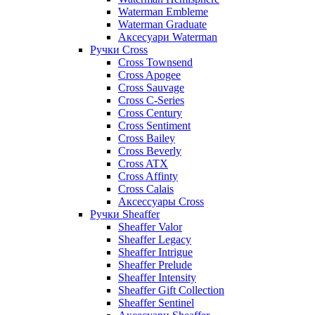
Waterman Embleme
Waterman Graduate
Аксесуари Waterman
Ручки Cross
Cross Townsend
Cross Apogee
Cross Sauvage
Cross C-Series
Cross Сentury
Cross Sentiment
Cross Bailey
Cross Beverly
Cross ATX
Cross Affinty
Cross Calais
Аксессуары Cross
Ручки Sheaffer
Sheaffer Valor
Sheaffer Legacy
Sheaffer Intrigue
Sheaffer Prelude
Sheaffer Intensity
Sheaffer Gift Collection
Sheaffer Sentinel