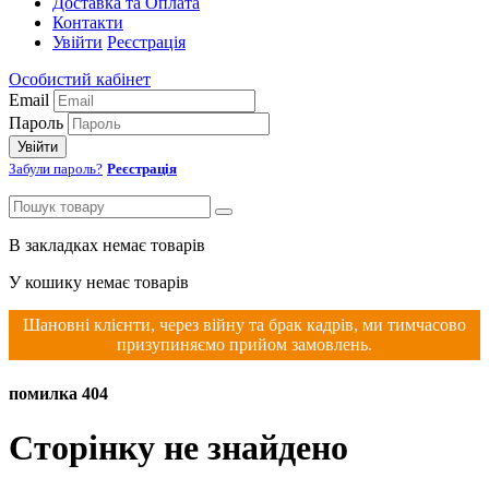
Доставка та Оплата
Контакти
Увійти
Реєстрація
Особистий кабінет
Email
Пароль
Увійти
Забули пароль?
Реєстрація
В закладках немає товарів
У кошику немає товарів
Шановні клієнти, через війну та брак кадрів, ми тимчасово
призупиняємо прийом замовлень.
помилка 404
Сторінку не знайдено