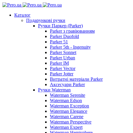
Каталог
Подарункові ручки
Ручки Паркер (Parker)
Parker з гравіюванням
Parker Duofold
Parker 51
Parker 5th - Ingenuity
Parker Sonnet
Parker Urban
Parker IM
Parker Vector
Parker Jotter
Витратні матеріали Parker
Аксесуари Parker
Ручки Waterman
Waterman Serenite
Waterman Edson
Waterman Exception
Waterman Elegance
Waterman Carene
Waterman Perspective
Waterman Expert
Waterman Hemisphere