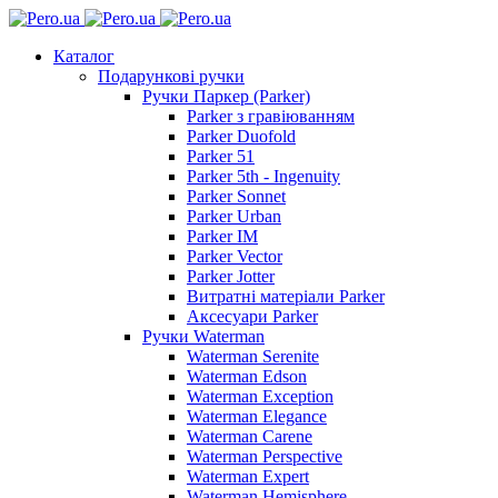
Каталог
Подарункові ручки
Ручки Паркер (Parker)
Parker з гравіюванням
Parker Duofold
Parker 51
Parker 5th - Ingenuity
Parker Sonnet
Parker Urban
Parker IM
Parker Vector
Parker Jotter
Витратні матеріали Parker
Аксесуари Parker
Ручки Waterman
Waterman Serenite
Waterman Edson
Waterman Exception
Waterman Elegance
Waterman Carene
Waterman Perspective
Waterman Expert
Waterman Hemisphere