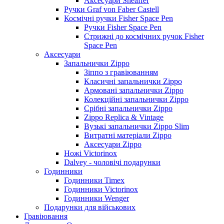
Аксесуари Sheaffer
Ручки Graf von Faber Castell
Космічні ручки Fisher Space Pen
Ручки Fisher Space Pen
Стрижні до космічних ручок Fisher
Space Pen
Аксесуари
Запальнички Zippo
Зіппо з гравіюванням
Класичні запальнички Zippo
Армовані запальнички Zippo
Колекційні запальнички Zippo
Срібні запальнички Zippo
Zippo Replica & Vintage
Вузькі запальнички Zippo Slim
Витратні матеріали Zippo
Аксесуари Zippo
Ножі Victorinox
Dalvey - чоловічі подарунки
Годинники
Годинники Timex
Годинники Victorinox
Годинники Wenger
Подарунки для військових
Гравіювання