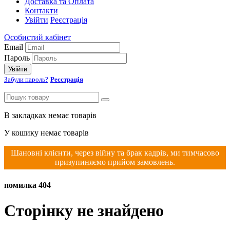
Доставка та Оплата
Контакти
Увійти
Реєстрація
Особистий кабінет
Email
Пароль
Увійти
Забули пароль?
Реєстрація
В закладках немає товарів
У кошику немає товарів
Шановні клієнти, через війну та брак кадрів, ми тимчасово
призупиняємо прийом замовлень.
помилка 404
Сторінку не знайдено