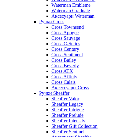
Waterman Embleme
Waterman Graduate
Аксесуари Waterman
Ручки Cross
Cross Townsend
Cross Apogee
Cross Sauvage
Cross C-Series
Cross Сentury
Cross Sentiment
Cross Bailey
Cross Beverly
Cross ATX
Cross Affinty
Cross Calais
Аксессуары Cross
Ручки Sheaffer
Sheaffer Valor
Sheaffer Legacy
Sheaffer Intrigue
Sheaffer Prelude
Sheaffer Intensity
Sheaffer Gift Collection
Sheaffer Sentinel