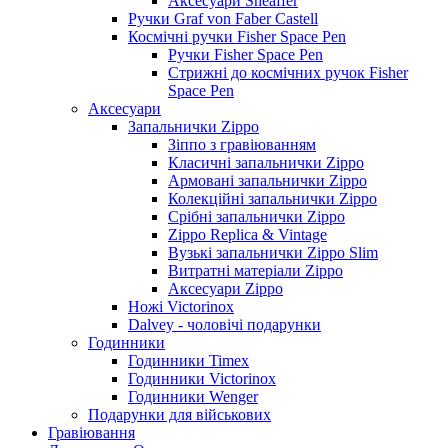
Аксесуари Sheaffer
Ручки Graf von Faber Castell
Космічні ручки Fisher Space Pen
Ручки Fisher Space Pen
Стрижні до космічних ручок Fisher
Space Pen
Аксесуари
Запальнички Zippo
Зіппо з гравіюванням
Класичні запальнички Zippo
Армовані запальнички Zippo
Колекційні запальнички Zippo
Срібні запальнички Zippo
Zippo Replica & Vintage
Вузькі запальнички Zippo Slim
Витратні матеріали Zippo
Аксесуари Zippo
Ножі Victorinox
Dalvey - чоловічі подарунки
Годинники
Годинники Timex
Годинники Victorinox
Годинники Wenger
Подарунки для військових
Гравіювання