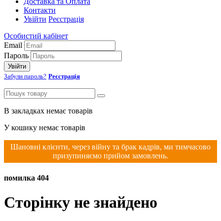
Доставка та Оплата
Контакти
Увійти
Реєстрація
Особистий кабінет
Email
Пароль
Увійти
Забули пароль?
Реєстрація
В закладках немає товарів
У кошику немає товарів
Шановні клієнти, через війну та брак кадрів, ми тимчасово
призупиняємо прийом замовлень.
помилка 404
Сторінку не знайдено