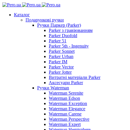
Каталог
Подарункові ручки
Ручки Паркер (Parker)
Parker з гравіюванням
Parker Duofold
Parker 51
Parker 5th - Ingenuity
Parker Sonnet
Parker Urban
Parker IM
Parker Vector
Parker Jotter
Витратні матеріали Parker
Аксесуари Parker
Ручки Waterman
Waterman Serenite
Waterman Edson
Waterman Exception
Waterman Elegance
Waterman Carene
Waterman Perspective
Waterman Expert
Waterman Hemisphere