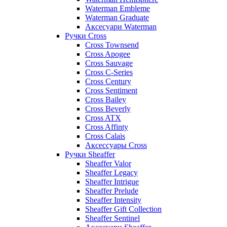
Waterman Embleme
Waterman Graduate
Аксесуари Waterman
Ручки Cross
Cross Townsend
Cross Apogee
Cross Sauvage
Cross C-Series
Cross Сentury
Cross Sentiment
Cross Bailey
Cross Beverly
Cross ATX
Cross Affinty
Cross Calais
Аксессуары Cross
Ручки Sheaffer
Sheaffer Valor
Sheaffer Legacy
Sheaffer Intrigue
Sheaffer Prelude
Sheaffer Intensity
Sheaffer Gift Collection
Sheaffer Sentinel