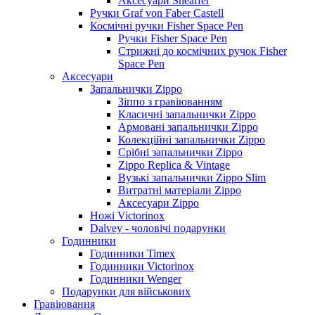
Аксесуари Sheaffer
Ручки Graf von Faber Castell
Космічні ручки Fisher Space Pen
Ручки Fisher Space Pen
Стрижні до космічних ручок Fisher
Space Pen
Аксесуари
Запальнички Zippo
Зіппо з гравіюванням
Класичні запальнички Zippo
Армовані запальнички Zippo
Колекційні запальнички Zippo
Срібні запальнички Zippo
Zippo Replica & Vintage
Вузькі запальнички Zippo Slim
Витратні матеріали Zippo
Аксесуари Zippo
Ножі Victorinox
Dalvey - чоловічі подарунки
Годинники
Годинники Timex
Годинники Victorinox
Годинники Wenger
Подарунки для військових
Гравіювання