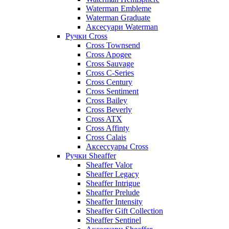
Waterman Embleme
Waterman Graduate
Аксесуари Waterman
Ручки Cross
Cross Townsend
Cross Apogee
Cross Sauvage
Cross C-Series
Cross Сentury
Cross Sentiment
Cross Bailey
Cross Beverly
Cross ATX
Cross Affinty
Cross Calais
Аксессуары Cross
Ручки Sheaffer
Sheaffer Valor
Sheaffer Legacy
Sheaffer Intrigue
Sheaffer Prelude
Sheaffer Intensity
Sheaffer Gift Collection
Sheaffer Sentinel