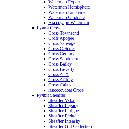
Waterman Expert
Waterman Hemisphere
Waterman Embleme
Waterman Graduate
Аксесуари Waterman
Ручки Cross
Cross Townsend
Cross Apogee
Cross Sauvage
Cross C-Series
Cross Сentury
Cross Sentiment
Cross Bailey
Cross Beverly
Cross ATX
Cross Affinty
Cross Calais
Аксессуары Cross
Ручки Sheaffer
Sheaffer Valor
Sheaffer Legacy
Sheaffer Intrigue
Sheaffer Prelude
Sheaffer Intensity
Sheaffer Gift Collection