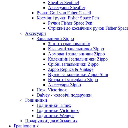
Sheaffer Sentinel
Аксесуари Sheaffer
Ручки Graf von Faber Castell
Космічні ручки Fisher Space Pen
Ручки Fisher Space Pen
Стрижні до космічних ручок Fisher Spac
Аксесуари
Запальнички Zippo
Зіппо з гравіюванням
Класичні запальнички Zippo
Армовані запальнички Zippo
Колекційні запальнички Zippo
Срібні запальнички Zippo
Zippo Replica & Vintage
Вузькі запальнички Zippo Slim
Витратні матеріали Zippo
Аксесуари Zippo
Ножі Victorinox
Dalvey - чоловічі подарунки
Годинники
Годинники Timex
Годинники Victorinox
Годинники Wenger
Подарунки для військових
Гравіювання