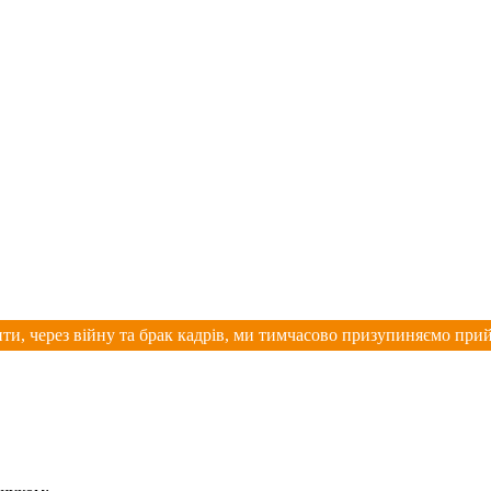
ти, через війну та брак кадрів, ми тимчасово призупиняємо при