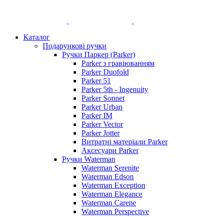
Каталог
Подарункові ручки
Ручки Паркер (Parker)
Parker з гравіюванням
Parker Duofold
Parker 51
Parker 5th - Ingenuity
Parker Sonnet
Parker Urban
Parker IM
Parker Vector
Parker Jotter
Витратні матеріали Parker
Аксесуари Parker
Ручки Waterman
Waterman Serenite
Waterman Edson
Waterman Exception
Waterman Elegance
Waterman Carene
Waterman Perspective